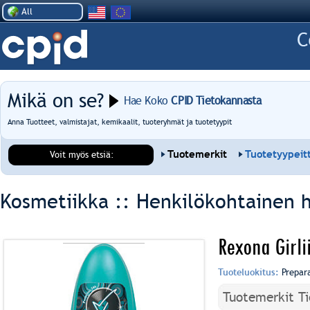
All
Mikä on se?
Hae Koko
CPID Tietokannasta
Anna Tuotteet, valmistajat, kemikaalit, tuoteryhmät ja tuotetyypit
Tuotemerkit
Tuotetyypeit
Voit myös etsiä:
Kosmetiikka :: Henkilökohtainen h
Rexona Girli
Tuoteluokitus:
Prepar
Tuotemerkit T