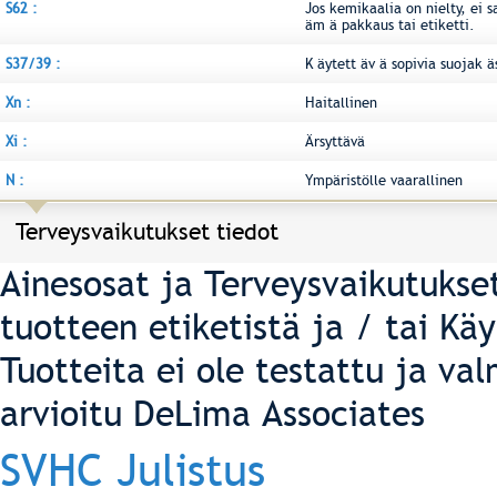
S62 :
Jos kemikaalia on nielty, ei s
äm ä pakkaus tai etiketti.
S37/39 :
K äytett äv ä sopivia suojak ä
Xn :
Haitallinen
Xi :
Ärsyttävä
N :
Ympäristölle vaarallinen
Terveysvaikutukset tiedot
Ainesosat ja Terveysvaikutukse
tuotteen etiketistä ja / tai Kä
Tuotteita ei ole testattu ja val
arvioitu DeLima Associates
SVHC Julistus