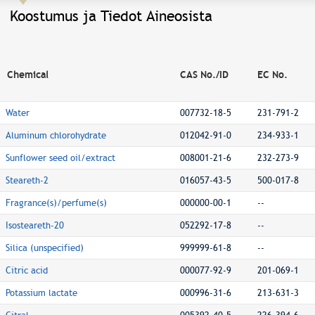
Koostumus ja Tiedot Aineosista
Chemical
CAS No./ID
EC No.
Water
007732-18-5
231-791-2
Aluminum chlorohydrate
012042-91-0
234-933-1
Sunflower seed oil/extract
008001-21-6
232-273-9
Steareth-2
016057-43-5
500-017-8
Fragrance(s)/perfume(s)
000000-00-1
--
Isosteareth-20
052292-17-8
--
Silica (unspecified)
999999-61-8
--
Citric acid
000077-92-9
201-069-1
Potassium lactate
000996-31-6
213-631-3