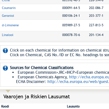
Citral
005392-40-5
226-394-6
Coumarin
000091-64-5
202-086-7
Geraniol
000106-24-1
203-377-1
d-Limonene
005989-27-5
227-813-5
Linalool
000078-70-6
201-134-4
Click on each chemical for information on chemical stru
Click on Chemical, CAS No./ID or EC No. headings to sor
Sources for Chemical Classifications
European Commission>JRC>IHCP>European chemical S
European Chemicals Agency,
http://echa.europa.e
ECHA Disclaimer:
http://echa.europa.eu/web/guest/
Vaarojen ja Riskien Lausumat
Koodi
Lausunto