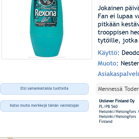
Jokainen päivä
Fan ei lupaa v
pitkään kestäv
trooppisen he
tytöille, jotk
Käyttö:
Deodo
Muoto:
Neste
Asiakaspalve
Mennessä Tode
Etsi samankaltaisia tuotteita
Unilever Finland Oy
Katso muita merkkejä tämän valmistajan
PL/PB 560
Helsinki/Helsingfors
Helsinki/Helsingfors
Finland