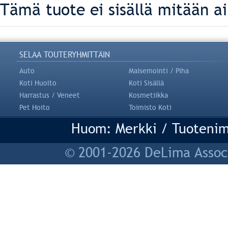
Tämä tuote ei sisällä mitään a
SELAA TOUTERYHMITTÄIN
Auto
Maisemointi / Piha
Koti Huolto
Koti Sisällä
Harrastus / Veneet
Kosmetiikka
Pet Hoito
Toimisto Koti
Huom: Merkki / Tuotenim
© 2001-2026 DeLima Associ