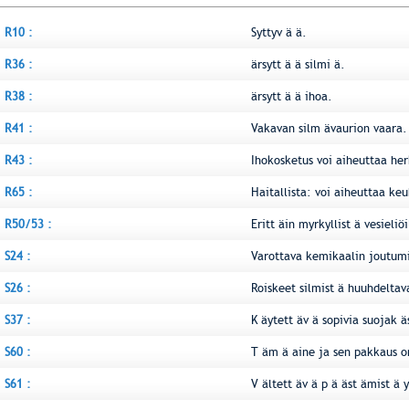
R10 :
Syttyv ä ä.
R36 :
ärsytt ä ä silmi ä.
R38 :
ärsytt ä ä ihoa.
R41 :
Vakavan silm ävaurion vaara.
R43 :
Ihokosketus voi aiheuttaa her
R65 :
Haitallista: voi aiheuttaa keu
R50/53 :
Eritt äin myrkyllist ä vesieliö
S24 :
Varottava kemikaalin joutumi
S26 :
Roiskeet silmist ä huuhdeltava
S37 :
K äytett äv ä sopivia suojak ä
S60 :
T äm ä aine ja sen pakkaus on
S61 :
V ältett äv ä p ä äst ämist ä 