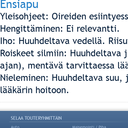
Ensiapu
Yleisohjeet: Oireiden esiintyes
Hengittäminen: Ei relevantti.
Iho: Huuhdeltava vedellä. Riis
Roiskeet silmiin: Huuhdeltava 
ajan), mentävä tarvittaessa lää
Nieleminen: Huuhdeltava suu, j
lääkärin hoitoon.
SELAA TOUTERYHMITTÄIN
Auto
Maisemointi / Piha