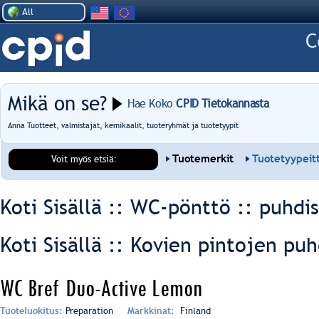
All
Mikä on se?
Hae Koko
CPID Tietokannasta
Anna Tuotteet, valmistajat, kemikaalit, tuoteryhmät ja tuotetyypit
Tuotemerkit
Tuotetyypeit
Voit myös etsiä:
Koti Sisällä :: WC-pönttö ::
puhdis
Koti Sisällä :: Kovien pintojen pu
WC Bref Duo-Active Lemon
Tuoteluokitus:
Preparation
Markkinat:
Finland