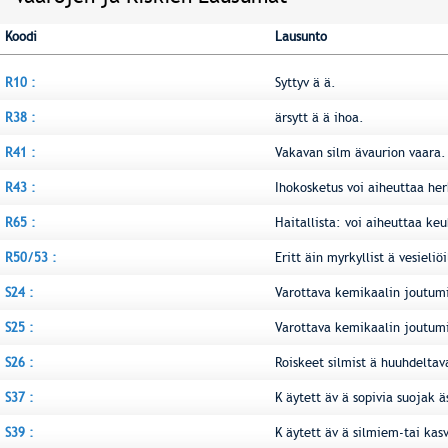
Koodi
Lausunto
R10 :
Syttyv ä ä.
R38 :
ärsytt ä ä ihoa.
R41 :
Vakavan silm ävaurion vaara.
R43 :
Ihokosketus voi aiheuttaa her
R65 :
Haitallista: voi aiheuttaa keu
R50/53 :
Eritt äin myrkyllist ä vesieliö
S24 :
Varottava kemikaalin joutumi
S25 :
Varottava kemikaalin joutumi
S26 :
Roiskeet silmist ä huuhdeltava
S37 :
K äytett äv ä sopivia suojak ä
S39 :
K äytett äv ä silmiem-tai kas