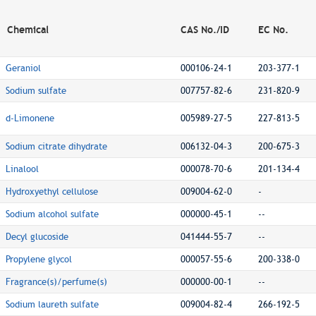
Chemical
CAS No./ID
EC No.
Geraniol
000106-24-1
203-377-1
Sodium sulfate
007757-82-6
231-820-9
d-Limonene
005989-27-5
227-813-5
Sodium citrate dihydrate
006132-04-3
200-675-3
Linalool
000078-70-6
201-134-4
Hydroxyethyl cellulose
009004-62-0
-
Sodium alcohol sulfate
000000-45-1
--
Decyl glucoside
041444-55-7
--
Propylene glycol
000057-55-6
200-338-0
Fragrance(s)/perfume(s)
000000-00-1
--
Sodium laureth sulfate
009004-82-4
266-192-5