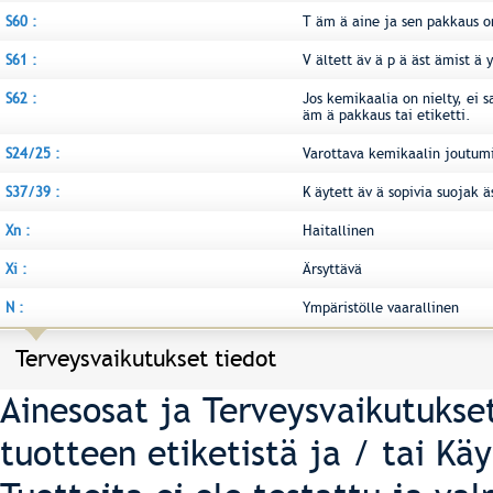
S60 :
T äm ä aine ja sen pakkaus on
S61 :
V ältett äv ä p ä äst ämist ä 
S62 :
Jos kemikaalia on nielty, ei s
äm ä pakkaus tai etiketti.
S24/25 :
Varottava kemikaalin joutumis
S37/39 :
K äytett äv ä sopivia suojak ä
Xn :
Haitallinen
Xi :
Ärsyttävä
N :
Ympäristölle vaarallinen
Terveysvaikutukset tiedot
Ainesosat ja Terveysvaikutukse
tuotteen etiketistä ja / tai Kä