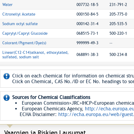
Water
007732-18-5
231-791-2
Citronellyl Acetate
000150-84-5
205-775-0
Sodium octyl sulfate
000142-31-4
205-535-5
Caprylyl/Capryl Glucoside
068515-73-1
500-220-1
Colorant/Pigment/Dye(s)
999999-49-3
--
Linear(C12-C14)alkanol, ethoxylated,
068891-38-3
500-234-8
sulfated, sodium salt
Click on each chemical for information on chemical stru
Click on Chemical, CAS No./ID or EC No. headings to sor
Sources for Chemical Classifications
European Commission>JRC>IHCP>European chemical S
European Chemicals Agency,
http://echa.europa.e
ECHA Disclaimer:
http://echa.europa.eu/web/guest/
Vaarojen ja Riskien Lausumat