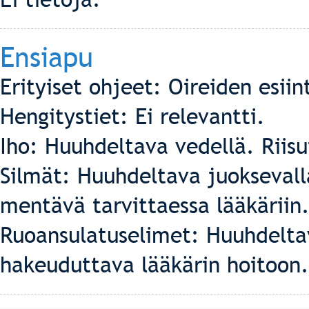
Ensiapu
Erityiset ohjeet: Oireiden esii
Hengitystiet: Ei relevantti.
Iho: Huuhdeltava vedellä. Riis
Silmät: Huuhdeltava juoksevall
mentävä tarvittaessa lääkäriin
Ruoansulatuselimet: Huuhdeltav
hakeuduttava lääkärin hoitoon.