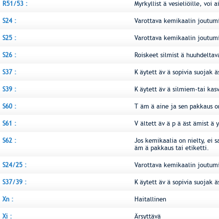
R51/53 :
Myrkyllist ä vesieliöille, voi
S24 :
Varottava kemikaalin joutumi
S25 :
Varottava kemikaalin joutumi
S26 :
Roiskeet silmist ä huuhdeltava
S37 :
K äytett äv ä sopivia suojak ä
S39 :
K äytett äv ä silmiem-tai kas
S60 :
T äm ä aine ja sen pakkaus on
S61 :
V ältett äv ä p ä äst ämist ä 
S62 :
Jos kemikaalia on nielty, ei s
äm ä pakkaus tai etiketti.
S24/25 :
Varottava kemikaalin joutumis
S37/39 :
K äytett äv ä sopivia suojak ä
Xn :
Haitallinen
Xi :
Ärsyttävä