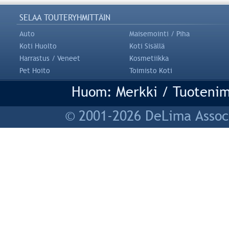
SELAA TOUTERYHMITTÄIN
Auto
Maisemointi / Piha
Koti Huolto
Koti Sisällä
Harrastus / Veneet
Kosmetiikka
Pet Hoito
Toimisto Koti
Huom: Merkki / Tuotenim
© 2001-2026 DeLima Associ