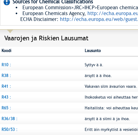
Sources for Chemical Classifications
European Commission>JRC>IHCP>European chemical S
European Chemicals Agency,
http://echa.europa.e
ECHA Disclaimer:
http://echa.europa.eu/web/guest/
Vaarojen ja Riskien Lausumat
Koodi
Lausunto
R10 :
Syttyv ä ä.
R38 :
ärsytt ä ä ihoa.
R41 :
Vakavan silm ävaurion vaara.
R43 :
Ihokosketus voi aiheuttaa her
R65 :
Haitallista: voi aiheuttaa keu
R36/38 :
ärsytt ä ä silmi ä ja ihoa.
R50/53 :
Eritt äin myrkyllist ä vesieliö