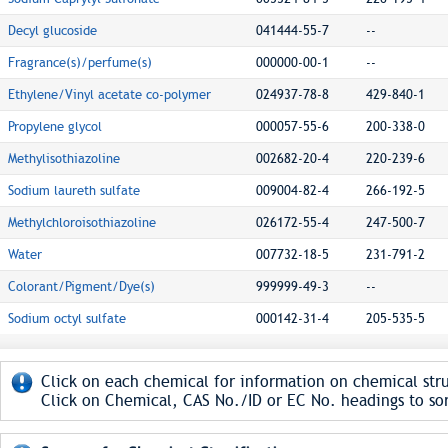
Decyl glucoside
041444-55-7
--
Fragrance(s)/perfume(s)
000000-00-1
--
Ethylene/Vinyl acetate co-polymer
024937-78-8
429-840-1
Propylene glycol
000057-55-6
200-338-0
Methylisothiazoline
002682-20-4
220-239-6
Sodium laureth sulfate
009004-82-4
266-192-5
Methylchloroisothiazoline
026172-55-4
247-500-7
Water
007732-18-5
231-791-2
Colorant/Pigment/Dye(s)
999999-49-3
--
Sodium octyl sulfate
000142-31-4
205-535-5
Click on each chemical for information on chemical stru
Click on Chemical, CAS No./ID or EC No. headings to sor