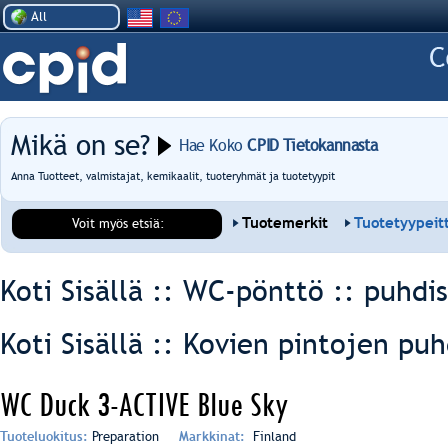
All
Mikä on se?
Hae Koko
CPID Tietokannasta
Anna Tuotteet, valmistajat, kemikaalit, tuoteryhmät ja tuotetyypit
Tuotemerkit
Tuotetyypeit
Voit myös etsiä:
Koti Sisällä :: WC-pönttö ::
puhdis
Koti Sisällä :: Kovien pintojen pu
WC Duck 3-ACTIVE Blue Sky
Tuoteluokitus:
Preparation
Markkinat:
Finland