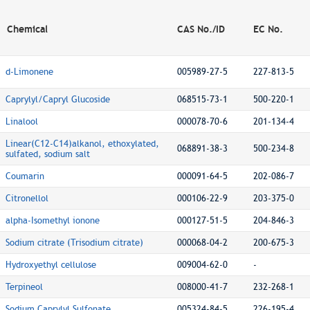
Chemical
CAS No./ID
EC No.
d-Limonene
005989-27-5
227-813-5
Caprylyl/Capryl Glucoside
068515-73-1
500-220-1
Linalool
000078-70-6
201-134-4
Linear(C12-C14)alkanol, ethoxylated,
068891-38-3
500-234-8
sulfated, sodium salt
Coumarin
000091-64-5
202-086-7
Citronellol
000106-22-9
203-375-0
alpha-Isomethyl ionone
000127-51-5
204-846-3
Sodium citrate (Trisodium citrate)
000068-04-2
200-675-3
Hydroxyethyl cellulose
009004-62-0
-
Terpineol
008000-41-7
232-268-1
Sodium Caprylyl Sulfonate
005324-84-5
226-195-4