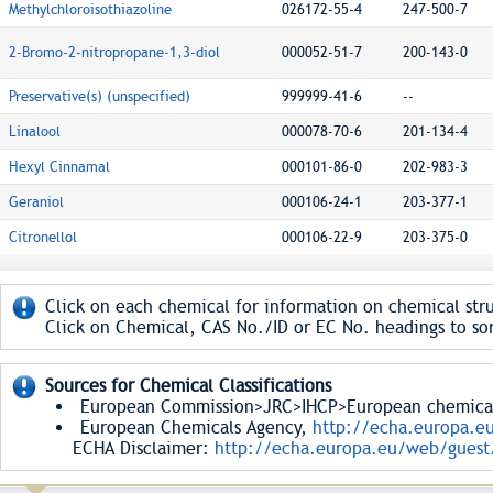
Methylchloroisothiazoline
026172-55-4
247-500-7
2-Bromo-2-nitropropane-1,3-diol
000052-51-7
200-143-0
Preservative(s) (unspecified)
999999-41-6
--
Linalool
000078-70-6
201-134-4
Hexyl Cinnamal
000101-86-0
202-983-3
Geraniol
000106-24-1
203-377-1
Citronellol
000106-22-9
203-375-0
Click on each chemical for information on chemical stru
Click on Chemical, CAS No./ID or EC No. headings to sor
Sources for Chemical Classifications
European Commission>JRC>IHCP>European chemical S
European Chemicals Agency,
http://echa.europa.e
ECHA Disclaimer:
http://echa.europa.eu/web/guest/