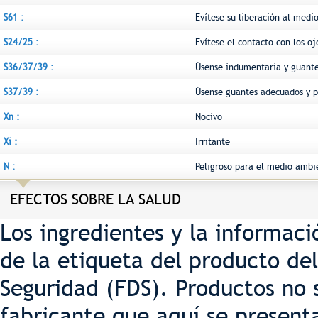
S61 :
Evítese su liberación al medi
S24/25 :
Evítese el contacto con los ojo
S36/37/39 :
Úsense indumentaria y guante
S37/39 :
Úsense guantes adecuados y pr
Xn :
Nocivo
Xi :
Irritante
N :
Peligroso para el medio ambi
EFECTOS SOBRE LA SALUD
Los ingredientes y la informac
de la etiqueta del producto del
Seguridad (FDS). Productos no 
fabricante que aquí se present