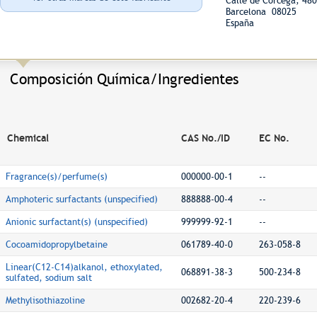
Calle de Córcega, 4
Barcelona 08025
España
Composición Química/Ingredientes
Chemical
CAS No./ID
EC No.
Fragrance(s)/perfume(s)
000000-00-1
--
Amphoteric surfactants (unspecified)
888888-00-4
--
Anionic surfactant(s) (unspecified)
999999-92-1
--
Cocoamidopropylbetaine
061789-40-0
263-058-8
Linear(C12-C14)alkanol, ethoxylated,
068891-38-3
500-234-8
sulfated, sodium salt
Methylisothiazoline
002682-20-4
220-239-6